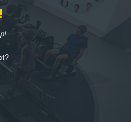
!
p! 
ot?
am